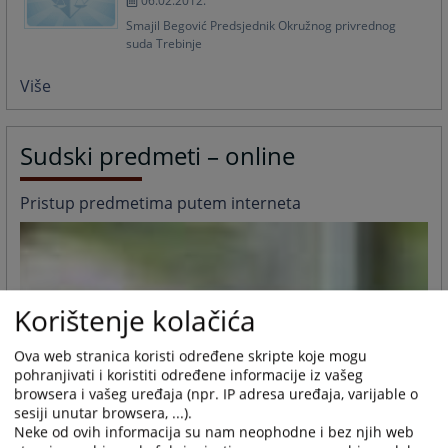
06.02.2012.
Smajil Begović Predsjednik Okružnog privrednog
suda Trebinje
Više
Sudski predmeti – online
Pristup predmetima putem interneta
Korištenje kolačića
Ova web stranica koristi određene skripte koje mogu
pohranjivati i koristiti određene informacije iz vašeg
browsera i vašeg uređaja (npr. IP adresa uređaja, varijable o
sesiji unutar browsera, ...).
Neke od ovih informacija su nam neophodne i bez njih web