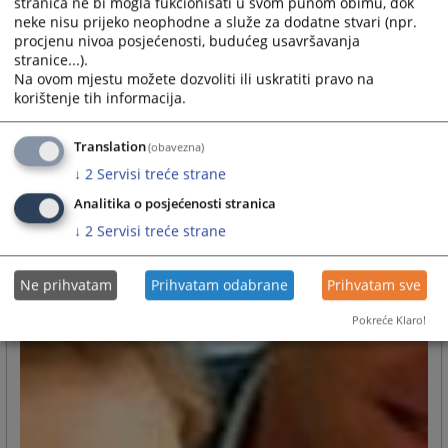
stranica ne bi mogla fukcionisati u svom punom obimu, dok
neke nisu prijeko neophodne a služe za dodatne stvari (npr.
procjenu nivoa posjećenosti, budućeg usavršavanja
stranice...).
Na ovom mjestu možete dozvoliti ili uskratiti pravo na
korištenje tih informacija.
Translation
(obavezna)
↓
2
Servisi treće strane
Analitika o posjećenosti stranica
↓
2
Servisi treće strane
Ne prihvatam
Prihvatam odabrane
Prihvatam sve
Pokreće Klaro!