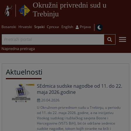
Okružni privredni sud u
Trebinju
Bosanski
Hrvatski
Srpski
Српски
English
Prijava
Napredna pretraga
Aktuelnosti
SEdmica sudske nagodbe od 11. do 22.
maja 2026.godine
20.04.2026.
U Okružnom privrednom sudu u Trebinju, u periodu
od 11. do 22. maja 2026. godine, a na inicijativu
Visokog sudskog i tužilačkog savjeta Bosne i
Hercegovine (VSTS BiH), bit će održane sedmice
sudske nagodbe, tokom kojih stranke na brži i