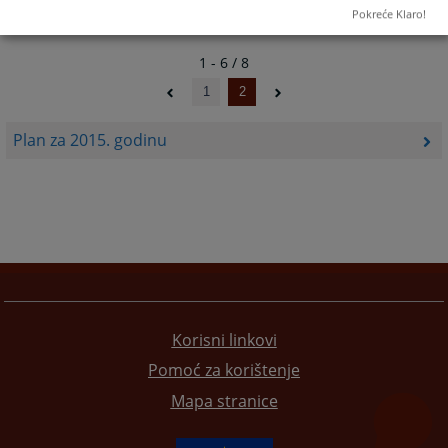
Pokreće Klaro!
1 - 6 / 8
1
2
Plan za 2015. godinu
Korisni linkovi
Pomoć za korištenje
Mapa stranice