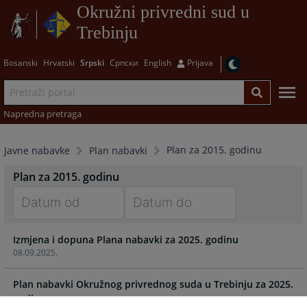
Okružni privredni sud u
Trebinju
Bosanski
Hrvatski
Srpski
Српски
English
Prijava
Napredna pretraga
Plan za 2015. godinu
Javne nabavke
Plan nabavki
Plan za 2015. godinu
Navigate
Navigate
Izmjena i dopuna Plana nabavki za 2025. godinu
forward
forward
08.09.2025.
to
to
interact
interact
Plan nabavki Okružnog privrednog suda u Trebinju za 2025.
with
with
godinu
the
the