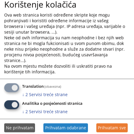
Korištenje kolačića
29.01.2025.
calendar
calendar
and
and
Ova web stranica koristi određene skripte koje mogu
Plan nabavki Okružnog privrednog suda u Trebinju za 2023.
select
select
pohranjivati i koristiti određene informacije iz vašeg
godinu
a
a
browsera i vašeg uređaja (npr. IP adresa uređaja, varijable o
06.06.2023.
date.
date.
sesiji unutar browsera, ...).
Press
Press
Neke od ovih informacija su nam neophodne i bez njih web
Plan nabavki Okružnog privrednog suda u Trebinju za
the
the
stranica ne bi mogla fukcionisati u svom punom obimu, dok
2022.godinu
neke nisu prijeko neophodne a služe za dodatne stvari (npr.
question
question
24.03.2022.
procjenu nivoa posjećenosti, budućeg usavršavanja
mark
mark
stranice...).
key
key
Na ovom mjestu možete dozvoliti ili uskratiti pravo na
Plan nabavki Okružnog privrednog suda u Trebinju za
to
to
korištenje tih informacija.
2021.godinu
get
get
07.06.2021.
the
the
Translation
(obavezna)
keyboard
keyboard
Plan nabavki Okružnog privrednog suda u Trebinju za
↓
2
Servisi treće strane
shortcuts
shortcuts
2020.godinu.
for
for
Analitika o posjećenosti stranica
14.02.2020.
changing
changing
↓
2
Servisi treće strane
dates.
dates.
Ne prihvatam
Prihvatam odabrane
Prihvatam sve