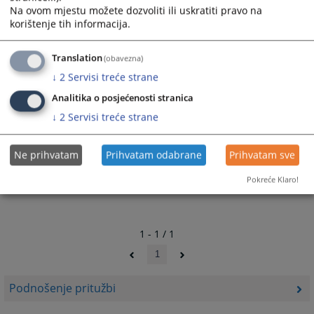
Na ovom mjestu možete dozvoliti ili uskratiti pravo na
korištenje tih informacija.
3622
PREGLEDA
Translation
(obavezna)
↓
2
Servisi treće strane
Analitika o posjećenosti stranica
↓
2
Servisi treće strane
Ne prihvatam
Prihvatam odabrane
Prihvatam sve
Pokreće Klaro!
1 - 1 / 1
1
Podnošenje pritužbi