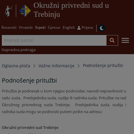
Okružni privredni sud u
Trebinju
Bosanski
Hrvatski
Srpski
Српски
English
Prijava
Napredna pretraga
Podnošenje pritužbi
Oglasna ploča
Važne informacije
Podnošenje pritužbi
Pritužba je podnesak u kom njegov podnosilac navodi nepravilnosti u
radu suda,
Predsjednika suda, sudija ili radnika suda. Pritužbe na rad
Okružnog privrednog suda Trebinje,
Predsjednika suda, sudija i
radnika suda mogu se podnositi putem pošte na adresu:
Okružni privredni sud Trebinje