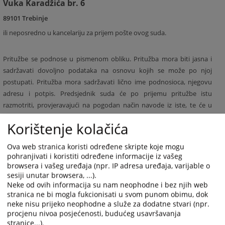
Vuka Karadžića br. 6
89101 Trebinje
ili neposredno u kancelariju za prijem pošte ovog suda.
Pritužbe se podnose u pismenom obliku. Pritužba mora biti jasna i
sadržavati dovoljno podataka na osnovu kojih se može po njoj
postupati. Pritužba mora sadržavati lično ime podnosioca, njegovu
adresu i potpis. Predsjednik suda će po prijemu pritužbe istu
razmotriti, provjeravajući na pogodan način navode iz iste, te će u
pisanom obliku odgovoriti podnosiocu pritužbe.
Korištenje kolačića
Pritužbe na rad i ponašanje sudija mogu se dostaviti Visokom
sudskom i tužilačkom vijeću Bosne i Hercegovine - Kancelarija
Ova web stranica koristi određene skripte koje mogu
disciplinskog tužioca, koji su jedini ovlašteni da razmatraju navedene
pohranjivati i koristiti određene informacije iz vašeg
browsera i vašeg uređaja (npr. IP adresa uređaja, varijable o
pritužbe i to na adresu:
sesiji unutar browsera, ...).
Neke od ovih informacija su nam neophodne i bez njih web
Visoko sudsko i tužilačko vijeće Bosne i Hercegovine
stranica ne bi mogla fukcionisati u svom punom obimu, dok
neke nisu prijeko neophodne a služe za dodatne stvari (npr.
Ul. Kraljice Jelene br.88
procjenu nivoa posjećenosti, budućeg usavršavanja
71000 Sarajevo
stranice...).