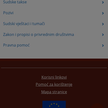
Sudske takse
Pozivi
Sudski vještaci i tumači
Zakon i propisi o privrednim društvima
Pravna pomoć
Korisni linkovi
Pomoć za korištenje
Mapa stranice