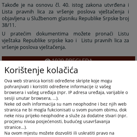
Takođe je na osnovu čl. 40. istog zakona utvrđena i
Lista pravnih lica za vršenje poslova vještačenja i
objavljena u Službenom glasniku Republike Srpske broj
38/11.
U pratećim dokumentima možete pronaći Listu
vještaka Republike srpske kao i Listu pravnih lica za
vršenje poslova vještačenja.
1929
PREGLEDA
Korištenje kolačića
Ova web stranica koristi određene skripte koje mogu
pohranjivati i koristiti određene informacije iz vašeg
browsera i vašeg uređaja (npr. IP adresa uređaja, varijable o
sesiji unutar browsera, ...).
Prateći dokumenti
Neke od ovih informacija su nam neophodne i bez njih web
stranica ne bi mogla fukcionisati u svom punom obimu, dok
Spisak sudskih vještaka - ćirilica
neke nisu prijeko neophodne a služe za dodatne stvari (npr.
Spisak sudskih vještaka - latinica
procjenu nivoa posjećenosti, budućeg usavršavanja
stranice...).
Lista pravnih lica za vršenje poslova vještačenja -
Na ovom mjestu možete dozvoliti ili uskratiti pravo na
ćirilica