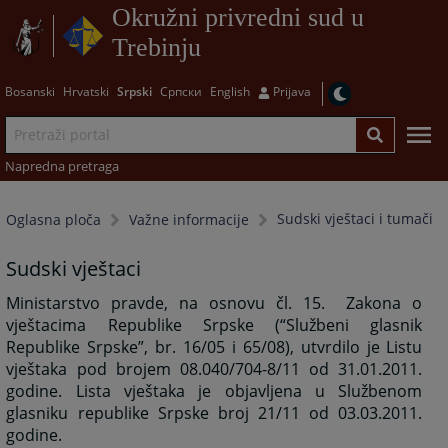
Okružni privredni sud u
Trebinju
Bosanski
Hrvatski
Srpski
Српски
English
Prijava
Napredna pretraga
Sudski vještaci i tumači
Oglasna ploča
Važne informacije
Sudski vještaci
Ministarstvo pravde, na osnovu čl. 15.
Zakona o
vještacima Republike Srpske (“Službeni glasnik
Republike Srpske”, br. 16/05 i 65/08), utvrdilo je Listu
vještaka pod brojem 08.040/704-8/11 od 31.01.2011.
godine. Lista vještaka je objavljena u Službenom
glasniku republike Srpske broj 21/11 od 03.03.2011.
godine.