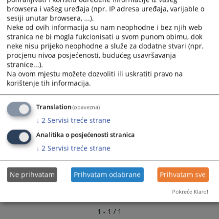
browsera i vašeg uređaja (npr. IP adresa uređaja, varijable o
sesiji unutar browsera, ...).
Neke od ovih informacija su nam neophodne i bez njih web
stranica ne bi mogla fukcionisati u svom punom obimu, dok
neke nisu prijeko neophodne a služe za dodatne stvari (npr.
procjenu nivoa posjećenosti, budućeg usavršavanja
stranice...).
Na ovom mjestu možete dozvoliti ili uskratiti pravo na
korištenje tih informacija.
Translation
(obavezna)
↓
2
Servisi treće strane
Analitika o posjećenosti stranica
↓
2
Servisi treće strane
Ne prihvatam
Prihvatam odabrane
Prihvatam sve
Pokreće Klaro!
1 - 1 / 1