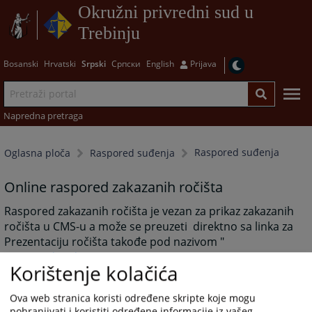
Okružni privredni sud u
Trebinju
Bosanski
Hrvatski
Srpski
Српски
English
Prijava
Napredna pretraga
Raspored suđenja
Oglasna ploča
Raspored suđenja
Online raspored zakazanih ročišta
Raspored zakazanih ročišta je vezan za prikaz zakazanih
ročišta u CMS-u a može se preuzeti direktno sa linka za
Prezentaciju ročišta takođe pod nazivom "
Raspored suđenja
Korištenje kolačića
".
3207
PREGLEDA
Ova web stranica koristi određene skripte koje mogu
pohranjivati i koristiti određene informacije iz vašeg