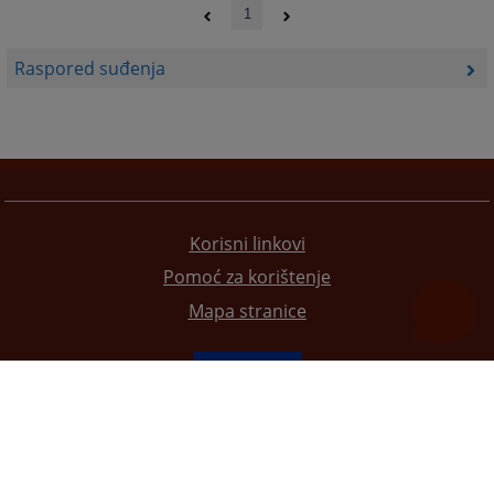
1
Raspored suđenja
Korisni linkovi
Pomoć za korištenje
Mapa stranice
Redizajn web stranice je finansirala Evropska unija. Za njen sadržaj isključivo je odgovorno
Visoko sudsko i tužilačko vijeće BiH i ona ne odražava nužno stavove Evropske unije.