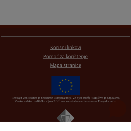
Korisni linkovi
Pomoć za korištenje
Mapa stranice
Redizajn web stranice je finansirala Evropska unija. Za njen sadržaj isključivo je odgovorno
Visoko sudsko i tužilačko vijeće BiH i ona ne odražava nužno stavove Evropske unije.