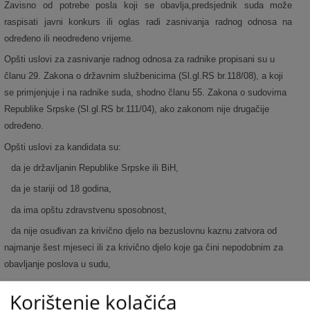
Zavisno od potrebe posla koji se obavlja,predsjednik suda može
raspisati javni konkurs ili oglas radi zasnivanja radnog odnosa na
određeno ili neodređeno vrijeme.
Opšti uslovi za zasnivanje radnog odnosa za radnike propisani su u
članu 29. Zakona o državnim službenicima (Sl.gl.RS br.118/08), a koji
se primjenjuje i na radnike suda, shodno članu 55. Zakona o sudovima
Republike Srpske (Sl.gl.RS br.111/04), ako zakonom nije drugačije
određeno.
Opšti uslovi za kandidata su:
da je državljanin Republike Srpske ili BiH,
da je stariji od 18 godina,
da ima opštu zdravstvenu sposobnost,
da nije osuđivan za krivično djelo na bezuslovnu kaznu zatvora od
najmanje šest mjeseci ili za krivično djelo koje ga čini nepodobnim za
obavljanje poslova u sudu,
da ispunjava i druge uslove utvrđene zakonom, drugim propisima ili
Korištenje kolačića
aktom o unutrašnjoj organizaciji i sistematizaciji radnih mjesta u sudu.