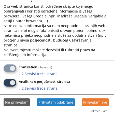
Ova web stranica koristi određene skripte koje mogu
pohranjivati i koristiti određene informacije iz vašeg
Pored naprijed navedenih uslova, potrebno je da kandidat i spunjava i
browsera i vašeg uređaja (npr. IP adresa uređaja, varijable o
posebne uslove:
sesiji unutar browsera, ...).
Neke od ovih informacija su nam neophodne i bez njih web
-
odgovarajuća školska sprema,
stranica ne bi mogla fukcionisati u svom punom obimu, dok
odgovarajuće radno islustvo u traženom stepenu obrazovanja i
neke nisu prijeko neophodne a služe za dodatne stvari (npr.
procjenu nivoa posjećenosti, budućeg usavršavanja
položen pravosudni ili stručni ispit.
stranice...).
Na ovom mjestu možete dozvoliti ili uskratiti pravo na
korištenje tih informacija.
Sve molbe za prijem u radni odnos predaju se na pisarnici suda, ili
putem pošte na adresu:
Translation
(obavezna)
Okružni privredni sud Trebinje
↓
2
Servisi treće strane
Kralja Petra I Oslobodioca bb
Analitika o posjećenosti stranica
89101 Trebinje
↓
2
Servisi treće strane
Republika Srpska
Bosna i Hercegovina
Ne prihvatam
Prihvatam odabrane
Prihvatam sve
Sudije i stručni saradnici biraju se na način i u postupku propisanom
Zakonom o visokom sudskom i tužilačkom vijeću BiH.
Pokreće Klaro!