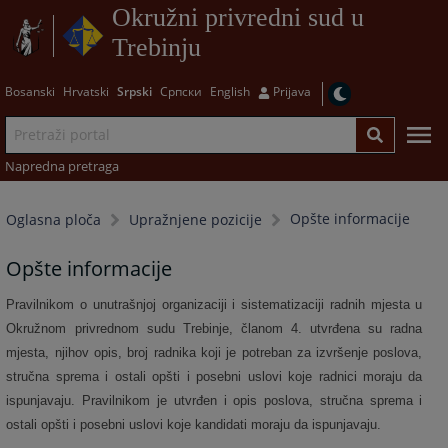
Okružni privredni sud u
Trebinju
Bosanski
Hrvatski
Srpski
Српски
English
Prijava
Napredna pretraga
Opšte informacije
Oglasna ploča
Upražnjene pozicije
Opšte informacije
Pravilnikom o unutrašnjoj organizaciji i sistematizaciji radnih mjesta u
Okružnom privrednom sudu Trebinje, članom 4. utvrđena su radna
mjesta, njihov opis, broj radnika koji je potreban za izvršenje poslova,
stručna sprema i ostali opšti i posebni uslovi koje radnici moraju da
ispunjavaju. Pravilnikom je utvrđen i opis poslova, stručna sprema i
ostali opšti i posebni uslovi koje kandidati moraju da ispunjavaju.