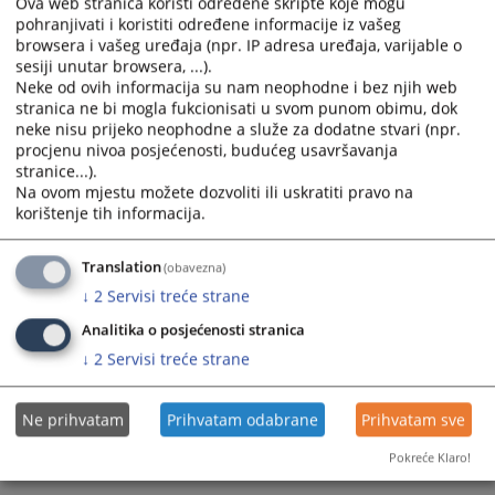
Ova web stranica koristi određene skripte koje mogu
pohranjivati i koristiti određene informacije iz vašeg
browsera i vašeg uređaja (npr. IP adresa uređaja, varijable o
sesiji unutar browsera, ...).
Neke od ovih informacija su nam neophodne i bez njih web
stranica ne bi mogla fukcionisati u svom punom obimu, dok
neke nisu prijeko neophodne a služe za dodatne stvari (npr.
procjenu nivoa posjećenosti, budućeg usavršavanja
Trenutno nema vijesti
stranice...).
Na ovom mjestu možete dozvoliti ili uskratiti pravo na
korištenje tih informacija.
Translation
(obavezna)
↓
2
Servisi treće strane
Analitika o posjećenosti stranica
↓
2
Servisi treće strane
Ne prihvatam
Prihvatam odabrane
Prihvatam sve
Pokreće Klaro!