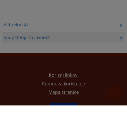
Aktuelnosti
Saopštenja za javnost
Korisni linkovi
Pomoć za korištenje
Mapa stranice
Redizajn web stranice je finansirala Evropska unija. Za njen sadržaj isključivo je odgovorno