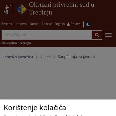
Okružni privredni sud u
Trebinju
Bosanski
Hrvatski
Srpski
Српски
English
Prijava
Napredna pretraga
Saopštenja za javnost
Odnosi s javnošću
Vijesti
Korištenje kolačića