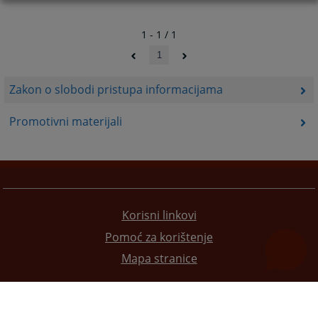
1 - 1 / 1
1
Zakon o slobodi pristupa informacijama
Promotivni materijali
Korisni linkovi
Pomoć za korištenje
Mapa stranice