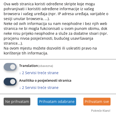
the
the
Ova web stranica koristi određene skripte koje mogu
pohranjivati i koristiti određene informacije iz vašeg
calendar
calendar
browsera i vašeg uređaja (npr. IP adresa uređaja, varijable o
and
and
sesiji unutar browsera, ...).
select
select
Neke od ovih informacija su nam neophodne i bez njih web
a
a
stranica ne bi mogla fukcionisati u svom punom obimu, dok
date.
date.
neke nisu prijeko neophodne a služe za dodatne stvari (npr.
Press
Press
procjenu nivoa posjećenosti, budućeg usavršavanja
stranice...).
the
the
Na ovom mjestu možete dozvoliti ili uskratiti pravo na
question
question
korištenje tih informacija.
mark
mark
key
key
Translation
(obavezna)
to
to
get
get
↓
2
Servisi treće strane
the
the
Analitika o posjećenosti stranica
keyboard
keyboard
↓
2
Servisi treće strane
shortcuts
shortcuts
for
for
changing
changing
Ne prihvatam
Prihvatam odabrane
Prihvatam sve
dates.
dates.
Pokreće Klaro!