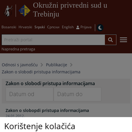
Okružni privredni sud u
Trebinju
Bosanski
Hrvatski
Srpski
Српски
English
Prijava
Napredna pretraga
Odnosi s javnošću
Publikacije
Zakon o slobodi pristupa informacijama
Zakon o slobodi pristupa informacijama
Navigate
Navigate
Zakon o slobopdi pristupa informacijama
forward
forward
24.01.2012.
to
to
Korištenje kolačića
interact
interact
with
with