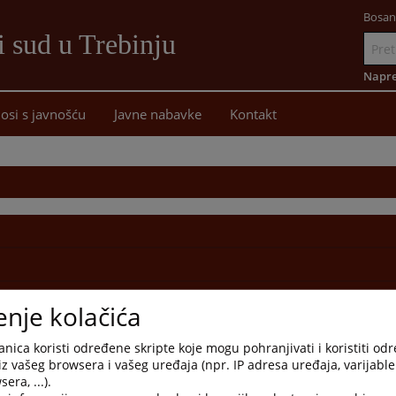
Bosan
i sud u Trebinju
Idi
na
Napre
sadržaj
osi s javnošću
Javne nabavke
Kontakt
enje kolačića
nica koristi određene skripte koje mogu pohranjivati i koristiti od
iz vašeg browsera i vašeg uređaja (npr. IP adresa uređaja, varijable 
era, ...).