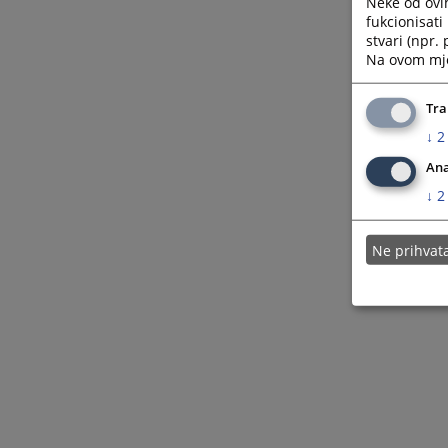
Neke od ovi
fukcionisat
stvari (npr.
Na ovom mjes
Tra
↓
2
Ana
↓
2
Ne prihva