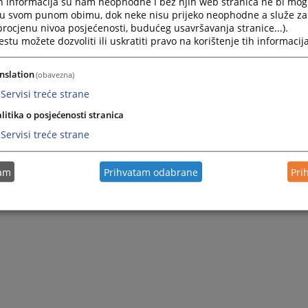
h informacija su nam neophodne i bez njih web stranica ne bi mog
i u svom punom obimu, dok neke nisu prijeko neophodne a služe z
 procjenu nivoa posjećenosti, budućeg usavršavanja stranice...).
tu možete dozvoliti ili uskratiti pravo na korištenje tih informacija
nslation
(obavezna)
Servisi treće strane
litika o posjećenosti stranica
Servisi treće strane
tam
Prihvatam odabrane
Pri