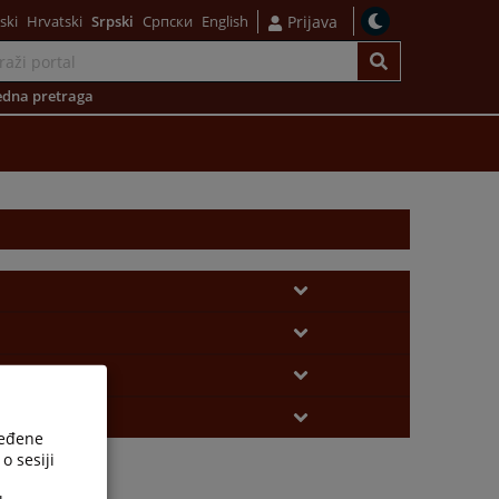
ski
Hrvatski
Srpski
Српски
English
Prijava
dna pretraga
ređene
o sesiji