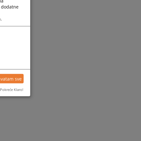
la
a dodatne
.
hvatam sve
Pokreće Klaro!