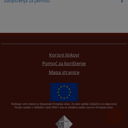
Saopštenja za javnost
Korisni linkovi
Pomoć za korištenje
Mapa stranice
Redizajn web stranice je finansirala Evropska unija. Za njen sadržaj isključivo je odgovorno
Visoko sudsko i tužilačko vijeće BiH i ona ne odražava nužno stavove Evropske unije.