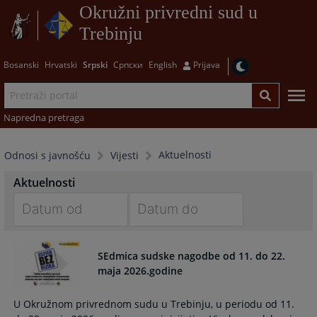
Okružni privredni sud u
Trebinju
Bosanski
Hrvatski
Srpski
Српски
English
Prijava
Napredna pretraga
Aktuelnosti
Odnosi s javnošću
Vijesti
Aktuelnosti
Navigate
Navigate
forward
forward
SEdmica sudske nagodbe od 11. do 22.
to
to
maja 2026.godine
interact
interact
with
with
U Okružnom privrednom sudu u Trebinju, u periodu od 11.
the
the