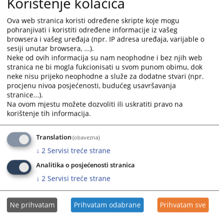
Korištenje kolačića
Sedmica sudske nagodbe od 19. do 30.
maja 2025. godine
Ova web stranica koristi određene skripte koje mogu
pohranjivati i koristiti određene informacije iz vašeg
browsera i vašeg uređaja (npr. IP adresa uređaja, varijable o
Sedmica sudske nagodbe u Okruznom privrednom sudu u
sesiji unutar browsera, ...).
Trebinju od 19. do 30. maja 2025.godine
Neke od ovih informacija su nam neophodne i bez njih web
20.05.2025.
stranica ne bi mogla fukcionisati u svom punom obimu, dok
neke nisu prijeko neophodne a služe za dodatne stvari (npr.
procjenu nivoa posjećenosti, budućeg usavršavanja
Akcioni plan za provođenje strategije
stranice...).
unapređenja rodne ravnoprvnosti u
Na ovom mjestu možete dozvoliti ili uskratiti pravo na
pravosuđu BiH
korištenje tih informacija.
Akcioni plan za provođenje strategije unapređenja rodne
ravnoprvnosti u pravosuđu BiH
Translation
(obavezna)
↓
2
Servisi treće strane
29.01.2025.
Analitika o posjećenosti stranica
↓
2
Servisi treće strane
Javni poziv za dostavljanje ponuda
Ne prihvatam
Prihvatam odabrane
Prihvatam sve
Javni poziv za dostavljanje ponuda za nabavku usluga pranja