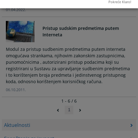
službenog automobile u 2022. godini
Pokreće Klaro!
01.04.2022.
Pristup sudskim predmetima putem
Interneta
Modul za pristup sudbenim predmetima putem interneta
omogućava strankama, njihovim zakonskim zastupnicima,
punomoćnicima , autorizirani pristup podacima koji su
registrirani u Sustavu za upravljanje sudbenim predmetima
i to korištenjem broja predmeta i jedinstvenog pristupnog
koda, odnosno korištenjem korisničkog računa.
06.10.2011.
1 - 6 / 6
1
Aktuelnosti