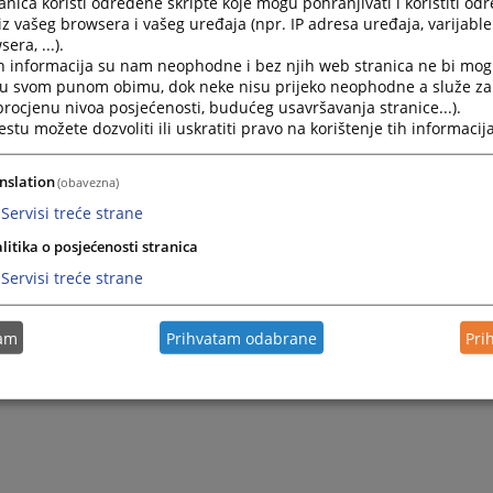
nica koristi određene skripte koje mogu pohranjivati i koristiti od
iz vašeg browsera i vašeg uređaja (npr. IP adresa uređaja, varijable 
era, ...).
h informacija su nam neophodne i bez njih web stranica ne bi mog
i u svom punom obimu, dok neke nisu prijeko neophodne a služe z
 procjenu nivoa posjećenosti, budućeg usavršavanja stranice...).
tu možete dozvoliti ili uskratiti pravo na korištenje tih informacija
nslation
(obavezna)
Servisi treće strane
litika o posjećenosti stranica
Servisi treće strane
tam
Prihvatam odabrane
Pri