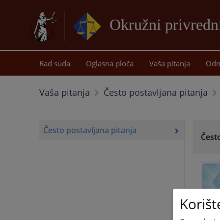
Okružni privredn
Rad suda
Oglasna ploča
Vaša pitanja
Odn
Vaša pitanja
Često postavljana pitanja
Često postavljana pitanja
Često
Korišt