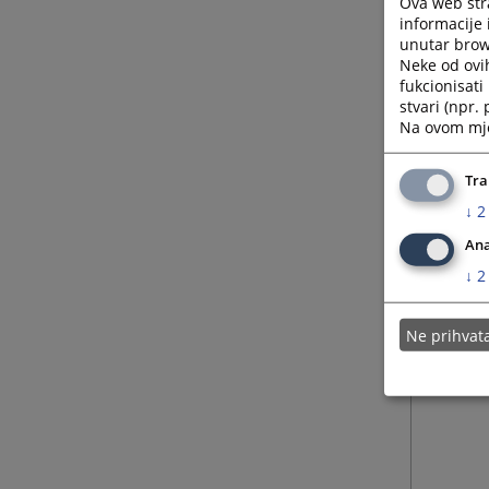
Ova web stra
informacije 
unutar brows
Neke od ovi
fukcionisat
stvari (npr.
Na ovom mjes
Tra
↓
2
Ana
↓
2
Ne prihva