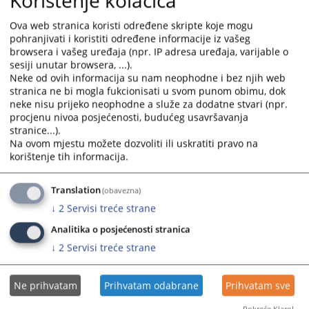
Korištenje kolačića
zahtjeva, tužbe i sl.).
Ova web stranica koristi određene skripte koje mogu
Inicijalni akti koji su ranije zaprimljeni, ranije se i uzimaju u
pohranjivati i koristiti određene informacije iz vašeg
rad.
browsera i vašeg uređaja (npr. IP adresa uređaja, varijable o
Postoji i izuzetak od naprijed navedenog pravila, tako da se
sesiji unutar browsera, ...).
određeni predmeti uzimaju u rad i prije, a to su oni predmeti
Neke od ovih informacija su nam neophodne i bez njih web
stranica ne bi mogla fukcionisati u svom punom obimu, dok
koji se po važećim Zakonima smatraju predmetima „hitne
neke nisu prijeko neophodne a služe za dodatne stvari (npr.
prirode“ ,npr. tužbe uz koje je zatražena privremena mjera ili
procjenu nivoa posjećenosti, budućeg usavršavanja
sudska mjera obezbjeđenja, predmeti registra preduzeća i
stranice...).
stečajni predmeti, ali i među njima je neophodno poštovati
Na ovom mjestu možete dozvoliti ili uskratiti pravo na
hronološki red.
korištenje tih informacija.
Prikazana vijest je na
:
Srpski jezik
Translation
(obavezna)
2736
PREGLEDA
↓
2
Servisi treće strane
Analitika o posjećenosti stranica
↓
2
Servisi treće strane
Ne prihvatam
Prihvatam odabrane
Prihvatam sve