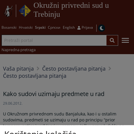
Okružni privredni sud u
Trebinju
Bosanski
Hrvatski
Srpski
Српски
English
Prijava
Napredna pretraga
Vaša pitanja
Često postavljana pitanja
Često postavljana pitanja
Kako sudovi uzimaju predmete u rad
29.06.2012.
U Okružnom privrednom sudu Banjaluka, kao i u ostalim
sudovima, predmeti se uzimaju u rad po principu “prior
tempore, potior iure“ (prvi u vremenu, jači u pravu), dakle po
hronološkom redu zavođenju inicijalnog akta (prijedloga,