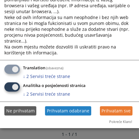
browsera i vašeg uređaja (npr. IP adresa uređaja, varijable o
sesiji unutar browsera, ...).
Neke od ovih informacija su nam neophodne i bez njih web
stranica ne bi mogla fukcionisati u svom punom obimu, dok
neke nisu prijeko neophodne a služe za dodatne stvari (npr.
procjenu nivoa posjećenosti, budućeg usavršavanja
stranice...).
Na ovom mjestu možete dozvoliti ili uskratiti pravo na
korištenje tih informacija.
Translation
(obavezna)
↓
2
Servisi treće strane
Analitika o posjećenosti stranica
↓
2
Servisi treće strane
Ne prihvatam
Prihvatam odabrane
Prihvatam sve
Pokreće Klaro!
1 - 1 / 1