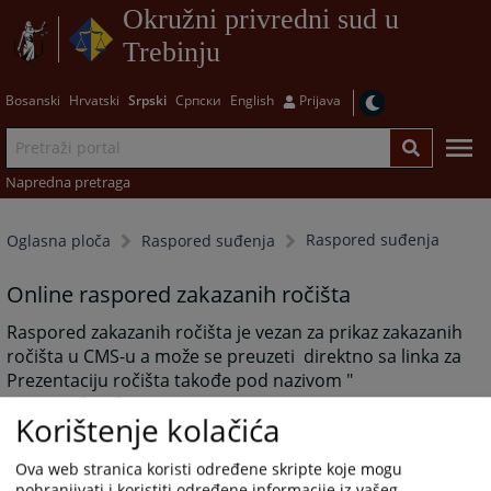
Okružni privredni sud u
Trebinju
Bosanski
Hrvatski
Srpski
Српски
English
Prijava
Napredna pretraga
Raspored suđenja
Oglasna ploča
Raspored suđenja
Online raspored zakazanih ročišta
Raspored zakazanih ročišta je vezan za prikaz zakazanih
ročišta u CMS-u a može se preuzeti direktno sa linka za
Prezentaciju ročišta takođe pod nazivom "
Raspored suđenja
Korištenje kolačića
".
3181
PREGLEDA
Ova web stranica koristi određene skripte koje mogu
pohranjivati i koristiti određene informacije iz vašeg