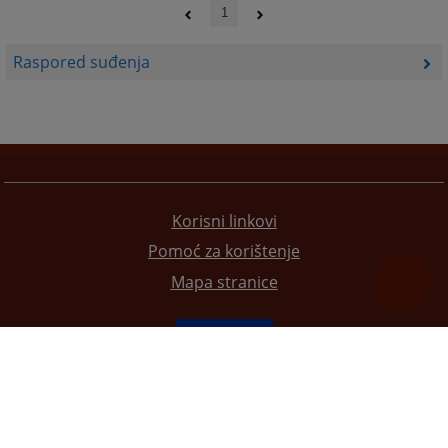
1
Raspored suđenja
Korisni linkovi
Pomoć za korištenje
Mapa stranice
Redizajn web stranice je finansirala Evropska unija. Za njen sadržaj isključivo je odgovorno
Visoko sudsko i tužilačko vijeće BiH i ona ne odražava nužno stavove Evropske unije.