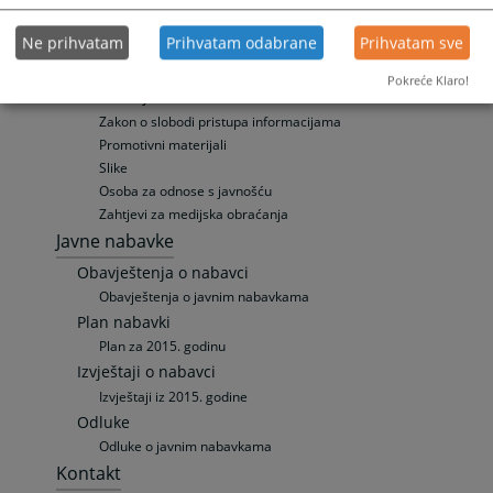
Vijesti
Ne prihvatam
Prihvatam odabrane
Prihvatam sve
Aktuelnosti
Saopštenja za javnost
Pokreće Klaro!
Publikacije
Zakon o slobodi pristupa informacijama
Promotivni materijali
Slike
Osoba za odnose s javnošću
Zahtjevi za medijska obraćanja
Javne nabavke
Obavještenja o nabavci
Obavještenja o javnim nabavkama
Plan nabavki
Plan za 2015. godinu
Izvještaji o nabavci
Izvještaji iz 2015. godine
Odluke
Odluke o javnim nabavkama
Kontakt