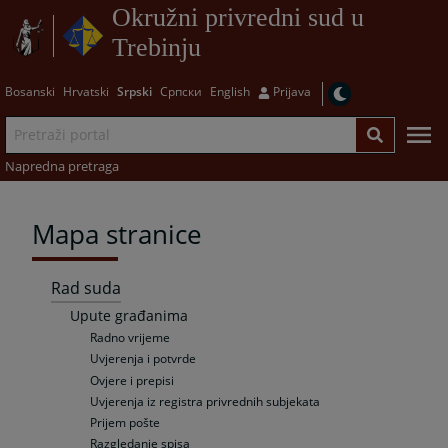
Okružni privredni sud u
Trebinju
Bosanski
Hrvatski
Srpski
Српски
English
Prijava
Napredna pretraga
Mapa stranice
Rad suda
Upute građanima
Radno vrijeme
Uvjerenja i potvrde
Ovjere i prepisi
Uvjerenja iz registra privrednih subjekata
Prijem pošte
Razgledanje spisa