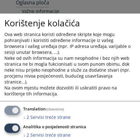
Oglasna ploča
Važne informacije
Podnošenje pritužbi
Korištenje kolačića
Sudske takse
Pozivi
Ova web stranica koristi određene skripte koje mogu
Zakon i propisi o privrednim društvima
pohranjivati i koristiti određene informacije iz vašeg
Sudski vještaci i tumači
browsera i vašeg uređaja (npr. IP adresa uređaja, varijable o
Pravna pomoć
sesiji unutar browsera, ...).
Neke od ovih informacija su nam neophodne i bez njih web
Raspored suđenja
stranica ne bi mogla fukcionisati u svom punom obimu, dok
Raspored suđenja
neke nisu prijeko neophodne a služe za dodatne stvari (npr.
Elektronska oglasna tabla
procjenu nivoa posjećenosti, budućeg usavršavanja
Upražnjene pozicije
stranice...).
Opšte informacije
Na ovom mjestu možete dozvoliti ili uskratiti pravo na
Objavljene pozicije
korištenje tih informacija.
Vaša pitanja
Često postavljana pitanja
Translation
(obavezna)
Često postavljana pitanja
↓
2
Servisi treće strane
Specifična pitanja
Analitika o posjećenosti stranica
Rad registra privrednih subjekata
↓
2
Servisi treće strane
Odnosi s javnošću