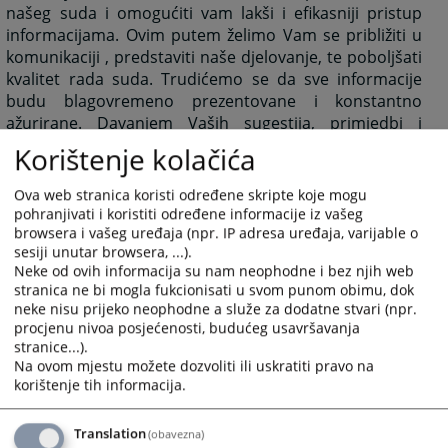
našeg suda i omogućiti vam lakši i efikasniji pristup
informacijama. Ovim putem želimo Vam se približiti u
komunikaciji , predstaviti naše djelovanje, te poboljšati
kvalitet rada suda. Trudićemo se da sve informacije
budu blagovremeno prezentovane i konstantno
ažurirane. Davanjem Vaših sugestija, primjedbi i
pohvala nastojaćemo zajedno doprinijeti što boljem i
Korištenje kolačića
efikasnijem radu.
Ova web stranica koristi određene skripte koje mogu
pohranjivati i koristiti određene informacije iz vašeg
S poštovanjem,
browsera i vašeg uređaja (npr. IP adresa uređaja, varijable o
Predsjednik suda
sesiji unutar browsera, ...).
Neke od ovih informacija su nam neophodne i bez njih web
Smajil Begović
stranica ne bi mogla fukcionisati u svom punom obimu, dok
neke nisu prijeko neophodne a služe za dodatne stvari (npr.
procjenu nivoa posjećenosti, budućeg usavršavanja
stranice...).
4953
PREGLEDA
Na ovom mjestu možete dozvoliti ili uskratiti pravo na
korištenje tih informacija.
Translation
(obavezna)