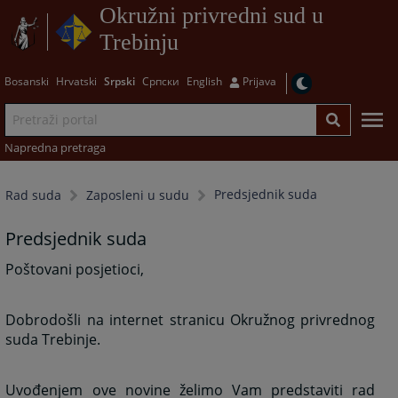
Okružni privredni sud u
Trebinju
Bosanski
Hrvatski
Srpski
Српски
English
Prijava
Napredna pretraga
Predsjednik suda
Rad suda
Zaposleni u sudu
Predsjednik suda
Poštovani posjetioci,
Dobrodošli na internet stranicu Okružnog privrednog
suda Trebinje.
Uvođenjem ove novine želimo Vam predstaviti rad