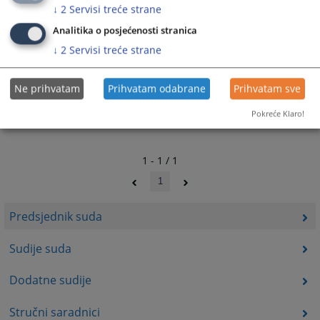
↓
2
Servisi treće strane
Analitika o posjećenosti stranica
↓
2
Servisi treće strane
Ne prihvatam
Prihvatam odabrane
Prihvatam sve
Pokreće Klaro!
1 - 1 / 1
1
Predsjednik suda
Sudije suda
Dodatne sudije
Stručni saradnici