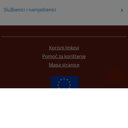
Službenici i namještenici
Korisni linkovi
Pomoć za korištenje
Mapa stranice
Redizajn web stranice je finansirala Evropska unija. Za njen sadržaj isključivo je odgovorno
Visoko sudsko i tužilačko vijeće BiH i ona ne odražava nužno stavove Evropske unije.