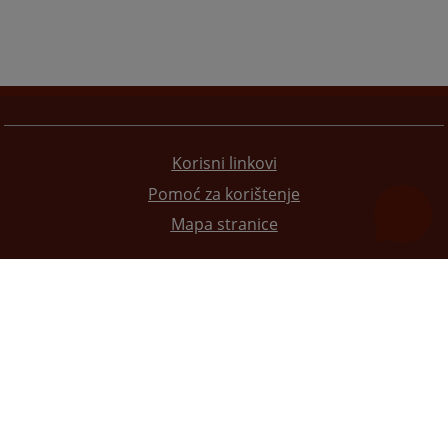
Korisni linkovi
Pomoć za korištenje
Mapa stranice
Redizajn web stranice je finansirala Evropska unija. Za njen sadržaj isključivo je odgovorno
Visoko sudsko i tužilačko vijeće BiH i ona ne odražava nužno stavove Evropske unije.