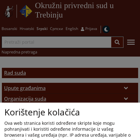
Okružni privredni sud u
Trebinju
Bosanski
Hrvatski
Srpski
Српски
English
Prijava
Napredna pretraga
Rad suda
Upute građanima
Radno vrijeme
Organizacija suda
Korištenje kolačića
Nadležnost suda
Statistika suda
Uvjerenja i potvrde
Izvještaji o radu suda
Istorijat
Registar privrednih subjekata
Ovjere i prepisi
Ova web stranica koristi određene skripte koje mogu
pohranjivati i koristiti određene informacije iz vašeg
Osnivanje suda
Zaposleni u sudu
Protok predmeta
Pisarnica
Uvjerenja iz registra privrednih subjekata
browsera i vašeg uređaja (npr. IP adresa uređaja, varijable o