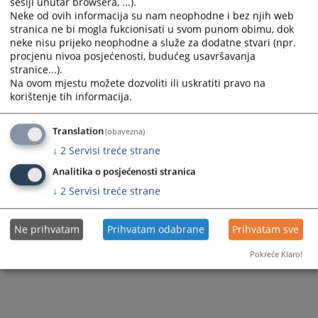
sesiji unutar browsera, ...).
Predsjednik suda
Statistika registra privrednih subjekata
Sudska policija
Prijem pošte
Neke od ovih informacija su nam neophodne i bez njih web
stranica ne bi mogla fukcionisati u svom punom obimu, dok
Sudije suda
Akti suda
Razgledanje spisa
neke nisu prijeko neophodne a služe za dodatne stvari (npr.
procjenu nivoa posjećenosti, budućeg usavršavanja
Dodatne sudije
Žalbe na sudske odluke
stranice...).
Na ovom mjestu možete dozvoliti ili uskratiti pravo na
Stručni saradnici
Medijacija
korištenje tih informacija.
Službenici i namještenici
Translation
(obavezna)
↓
2
Servisi treće strane
Analitika o posjećenosti stranica
↓
2
Servisi treće strane
Ne prihvatam
Prihvatam odabrane
Prihvatam sve
Pokreće Klaro!