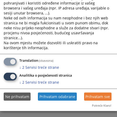
...
pohranjivati i koristiti određene informacije iz vašeg
the
the
browsera i vašeg uređaja (npr. IP adresa uređaja, varijable o
29.06.2012.
calendar
calendar
sesiji unutar browsera, ...).
and
and
Neke od ovih informacija su nam neophodne i bez njih web
select
select
stranica ne bi mogla fukcionisati u svom punom obimu, dok
a
a
neke nisu prijeko neophodne a služe za dodatne stvari (npr.
date.
date.
procjenu nivoa posjećenosti, budućeg usavršavanja
stranice...).
Press
Press
Na ovom mjestu možete dozvoliti ili uskratiti pravo na
the
the
korištenje tih informacija.
question
question
mark
mark
Translation
(obavezna)
key
key
to
to
↓
2
Servisi treće strane
get
get
Analitika o posjećenosti stranica
the
the
↓
2
Servisi treće strane
keyboard
keyboard
shortcuts
shortcuts
for
for
Ne prihvatam
Prihvatam odabrane
Prihvatam sve
changing
changing
Pokreće Klaro!
dates.
dates.