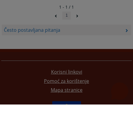
1 - 1 / 1
1
Često postavljana pitanja
Korisni linkovi
Pomoć za korištenje
Mapa stranice
Redizajn web stranice je finansirala Evropska unija. Za njen sadržaj isključivo je odgovorno
Visoko sudsko i tužilačko vijeće BiH i ona ne odražava nužno stavove Evropske unije.