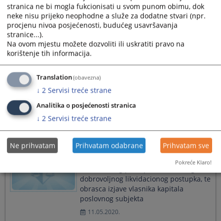
stranica ne bi mogla fukcionisati u svom punom obimu, dok
Javni poziv za dostavljanje ponuda
neke nisu prijeko neophodne a služe za dodatne stvari (npr.
procjenu nivoa posjećenosti, budućeg usavršavanja
01.04.2022.
stranice...).
Na ovom mjestu možete dozvoliti ili uskratiti pravo na
korištenje tih informacija.
Translation
(obavezna)
Odluka o organizaciji rada Okružnod
↓
2
Servisi treće strane
privrednog suda u Trebinju
Analitika o posjećenosti stranica
14.05.2020.
↓
2
Servisi treće strane
Ne prihvatam
Prihvatam odabrane
Prihvatam sve
Pravilnik izgledu i sadržaju obrasca
prijedloga za pokretanje redovnog
Pokreće Klaro!
likvidacionog postupka i skraćenog
dobrovoljnog likvidacionog postupka, te
obrasca izjave vlasnika kapitala
poslovnog subjekta
11.05.2020.