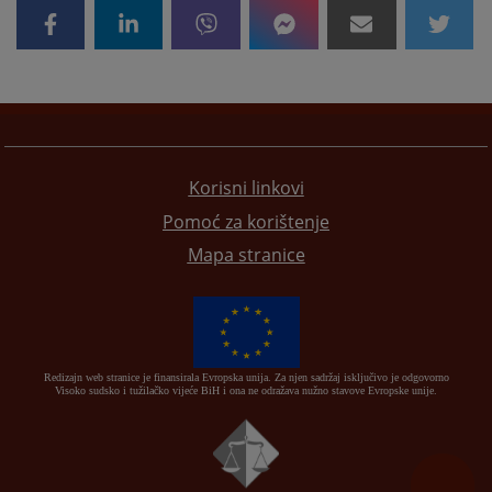
Korisni linkovi
Pomoć za korištenje
Mapa stranice
Redizajn web stranice je finansirala Evropska unija. Za njen sadržaj isključivo je odgovorno
Visoko sudsko i tužilačko vijeće BiH i ona ne odražava nužno stavove Evropske unije.