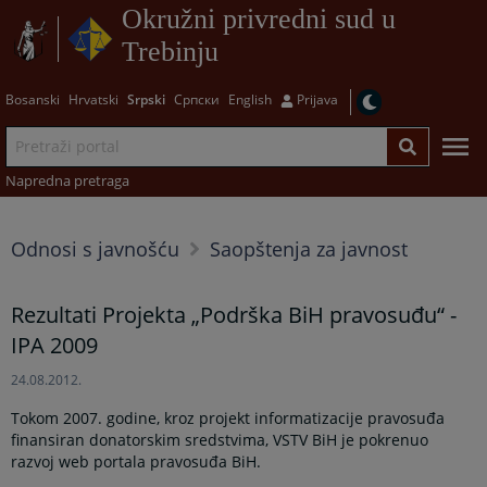
Okružni privredni sud u
Trebinju
Bosanski
Hrvatski
Srpski
Српски
English
Prijava
Napredna pretraga
Odnosi s javnošću
Saopštenja za javnost
Rezultati Projekta „Podrška BiH pravosuđu“ -
IPA 2009
24.08.2012.
Tokom 2007. godine, kroz projekt informatizacije pravosuđa
finansiran donatorskim sredstvima, VSTV BiH je pokrenuo
razvoj web portala pravosuđa BiH.