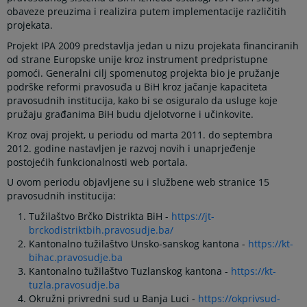
obaveze preuzima i realizira putem implementacije različitih
projekata.
Projekt IPA 2009 predstavlja jedan u nizu projekata financiranih
od strane Europske unije kroz instrument predpristupne
pomoći. Generalni cilj spomenutog projekta bio je pružanje
podrške reformi pravosuđa u BiH kroz jačanje kapaciteta
pravosudnih institucija, kako bi se osiguralo da usluge koje
pružaju građanima BiH budu djelotvorne i učinkovite.
Kroz ovaj projekt, u periodu od marta 2011. do septembra
2012. godine nastavljen je razvoj novih i unaprjeđenje
postojećih funkcionalnosti web portala.
U ovom periodu objavljene su i službene web stranice 15
pravosudnih institucija:
Tužilaštvo Brčko Distrikta BiH -
https://jt-
brckodistriktbih.pravosudje.ba/
Kantonalno tužilaštvo Unsko-sanskog kantona -
https://kt-
bihac.pravosudje.ba
Kantonalno tužilaštvo Tuzlanskog kantona -
https://kt-
tuzla.pravosudje.ba
Okružni privredni sud u Banja Luci -
https://okprivsud-