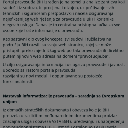
Portal pravosuđa BiH izrađen je na temelju analize zahtjeva koji
su došli iz sudova, te procjena i dizajna, uz poštivanje svih
tehničkih i sigurnosnih pretpostavki i načela osiguravanja
najefikasnijeg web rješenja za pravosuđe u BiH i korisnike
njegovih usluga. Danas je to centralna pristupna tačka za sve
osobe koje traže informacije o pravosuđu.
Kao sastavni dio ovog koncepta, svi sudovi i tužilaštva na
području BiH razvili su svoju web stranicu, kojoj se može
pristupiti preko zajedničkog web portala pravosuđa ili direktno
putem njihovih web adresa na domeni “pravosudje.ba”.
U cilju osiguravanja informacija i usluga za pravosuđe i javnost,
uporedo sa rastom portala pravosuđa
razvijani su novi moduli i dopunjavane su postojeće
funkcionalnosti.
Nastavak informatizacije pravosuđa – saradnja sa Evropskom
unijom
Iz domaćih strateških dokumenata i obaveza koje je BiH
preuzela u različitim međunarodnim dokumentima proizlazi
značajna uloga i obaveza VSTV BiH u uređivanju i unaprjeđenju
pravosudnog sistema u BiH. Između ostalog, VSTV BiH svoje