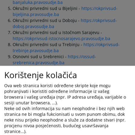
banjaluka.pravosudje.ba
Okružni privredni sud u Bijeljini -
https://okprivsud-
bijeljina.pravosudje.ba
Okružni privredni sud u Doboju -
https://okprivsud-
doboj.pravosudje.ba
Okružni privredni sud u Istočnom Sarajevu -
https://okprivsud-istocnosarajevo.pravosudje.ba
Okružni privredni sud u Trebinju -
https://okprivsud-
trebinje.pravosudje.ba
Osnovni sud u Srebrenici -
https://ossud-
srebrenica.pravosudje.ba
Okružno tužilaštvo u Banja Luci -
https://ot-
Korištenje kolačića
banjaluka.pravosudje.ba
Okružno tužilaštvo u Bijeljini -
https://ot-
Ova web stranica koristi određene skripte koje mogu
bijeljina.pravosudje.ba
pohranjivati i koristiti određene informacije iz vašeg
Okružno tužilaštvo u Istočnom Sarajevu -
https://ot-
browsera i vašeg uređaja (npr. IP adresa uređaja, varijable o
istocnosarajevo.pravosudje.ba
sesiji unutar browsera, ...).
Viši privredni sud Banja Luka -
https://vprivsud-
Neke od ovih informacija su nam neophodne i bez njih web
banjaluka.pravosudje.ba
stranica ne bi mogla fukcionisati u svom punom obimu, dok
Vrhovni sud Federacije Bosne i Hercegovine -
https://vsud-
neke nisu prijeko neophodne a služe za dodatne stvari (npr.
fbih.pravosudje.ba/
procjenu nivoa posjećenosti, budućeg usavršavanja
Vrhovni sud Republike Srpske -
https://vsud-
stranice...).
rs.pravosudje.ba