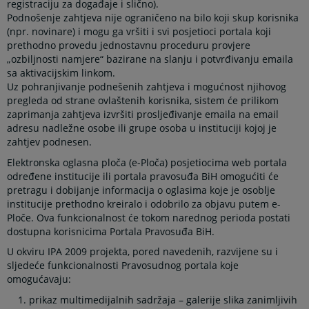
registraciju za događaje i slično).
Podnošenje zahtjeva nije ograničeno na bilo koji skup korisnika
(npr. novinare) i mogu ga vršiti i svi posjetioci portala koji
prethodno provedu jednostavnu proceduru provjere
„ozbiljnosti namjere“ bazirane na slanju i potvrđivanju emaila
sa aktivacijskim linkom.
Uz pohranjivanje podnešenih zahtjeva i mogućnost njihovog
pregleda od strane ovlaštenih korisnika, sistem će prilikom
zaprimanja zahtjeva izvršiti prosljeđivanje emaila na email
adresu nadležne osobe ili grupe osoba u instituciji kojoj je
zahtjev podnesen.
Elektronska oglasna ploča
(e-Ploča) posjetiocima web portala
određene institucije ili portala pravosuđa BiH omogućiti će
pretragu i dobijanje informacija o oglasima koje je osoblje
institucije prethodno kreiralo i odobrilo za objavu putem e-
Ploče. Ova funkcionalnost će tokom narednog perioda postati
dostupna korisnicima Portala Pravosuđa BiH.
U okviru IPA 2009 projekta, pored navedenih, razvijene su i
sljedeće funkcionalnosti Pravosudnog portala koje
omogućavaju:
prikaz multimedijalnih sadržaja – galerije slika zanimljivih