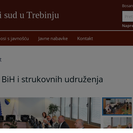
Bosan
i sud u Trebinju
Idi
na
Napre
sadržaj
osi s javnošću
Javne nabavke
Kontakt
t
 BiH i strukovnih udruženja