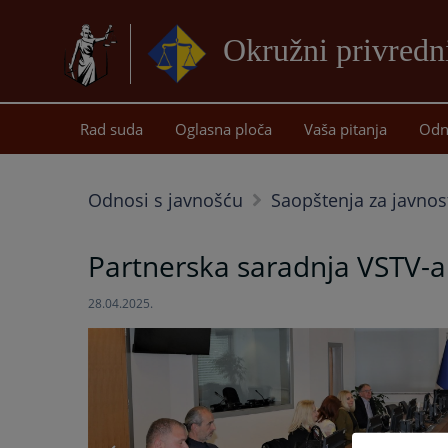
Okružni privredn
Rad suda
Oglasna ploča
Vaša pitanja
Odn
Odnosi s javnošću
Saopštenja za javnos
Partnerska saradnja VSTV-a
28.04.2025.