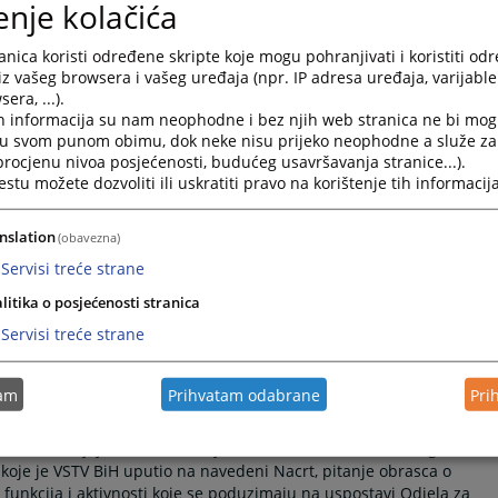
enje kolačića
nica koristi određene skripte koje mogu pohranjivati i koristiti od
iz vašeg browsera i vašeg uređaja (npr. IP adresa uređaja, varijable 
era, ...).
h informacija su nam neophodne i bez njih web stranica ne bi mog
i u svom punom obimu, dok neke nisu prijeko neophodne a služe z
 procjenu nivoa posjećenosti, budućeg usavršavanja stranice...).
tu možete dozvoliti ili uskratiti pravo na korištenje tih informacija
je unapređenje saradnje i komunikacije sa strukovnim udruženjima
okog sudskog i tužilačkog vijeća Bosne i Hercegovine (
VSTV
nslation
(obavezna)
avu predsjednik Sanin Bogunić, potpredsjednici Sanela Gorušanović
drizović, održali su sastanak sa strukovim udruženjima sudija i
Servisi treće strane
litika o posjećenosti stranica
li Halida Vrabac, zamjenica predsjednice Udruženja tužilaca
Servisi treće strane
ruženje sudija Bosne i Hercegovine (
BiH
), Elis Sultanić, predsjednik
iH
), Suada Salkić, članica Upravnog odbora Udruženja tužilaca
vu Udruženja sudija RS-a, Denis Bilajac, sekretar Udruženje sudija u
tam
Prihvatam odabrane
Pri
-u BiH, koji je utvrđen na Vijeću ministara Bosne i Hercegovine
je je VSTV BiH uputio na navedeni Nacrt, pitanje obrasca o
 funkcija i aktivnosti koje se poduzimaju na uspostavi Odjela za