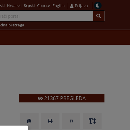
ski
Hrvatski
Srpski
Српски
English
Prijava
dna pretraga
21367
PREGLEDA