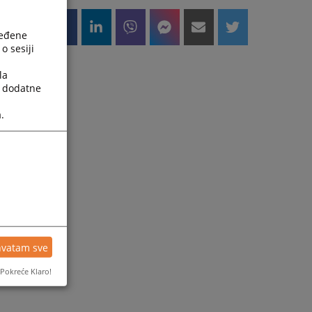
ređene
o sesiji
la
a dodatne
.
hvatam sve
Pokreće Klaro!