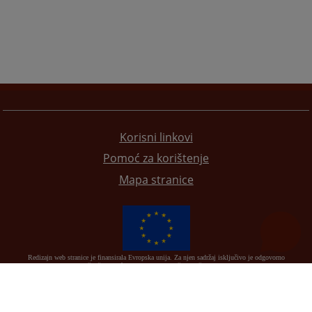
Korisni linkovi
Pomoć za korištenje
Mapa stranice
Redizajn web stranice je finansirala Evropska unija. Za njen sadržaj isključivo je odgovorno
Visoko sudsko i tužilačko vijeće BiH i ona ne odražava nužno stavove Evropske unije.