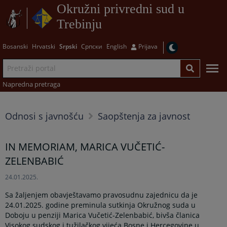
Okružni privredni sud u
Trebinju
Bosanski
Hrvatski
Srpski
Српски
English
Prijava
Napredna pretraga
Odnosi s javnošću
Saopštenja za javnost
IN MEMORIAM, MARICA VUČETIĆ-
ZELENBABIĆ
24.01.2025.
Sa žaljenjem obavještavamo pravosudnu zajednicu da je
24.01.2025. godine preminula sutkinja Okružnog suda u
Doboju u penziji Marica Vučetić-Zelenbabić, bivša članica
Visokog sudskog i tužilačkog vijeća Bosne i Hercegovine u