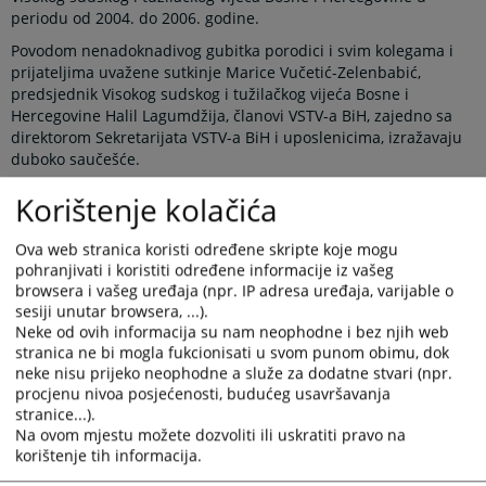
periodu od 2004. do 2006. godine.
Povodom nenadoknadivog gubitka porodici i svim kolegama i
prijateljima uvažene sutkinje Marice Vučetić-Zelenbabić,
predsjednik Visokog sudskog i tužilačkog vijeća Bosne i
Hercegovine Halil Lagumdžija, članovi VSTV-a BiH, zajedno sa
direktorom Sekretarijata VSTV-a BiH i uposlenicima, izražavaju
duboko saučešće.
Marica Vučetić-Zelenbabić rođena je 1943. godine u
Korištenje kolačića
Mrčevcima. Diplomirala je na Pravnom fakultetu Univerziteta u
Sarajevu 1967. godine te je pravosudni ispit položila 1977.
Ova web stranica koristi određene skripte koje mogu
godine u Sarajevu.
pohranjivati i koristiti određene informacije iz vašeg
Funkciju sudije Okružnog suda u Doboju je obavljala od 1997.
browsera i vašeg uređaja (npr. IP adresa uređaja, varijable o
godine do 2013. godine kada je penzionisana. Prije odlaska u
sesiji unutar browsera, ...).
Neke od ovih informacija su nam neophodne i bez njih web
penziju obavljala je sljedeće poslove:
stranica ne bi mogla fukcionisati u svom punom obimu, dok
dužnost sudije Vrhovnog suda Republike Srpske od 1992.
neke nisu prijeko neophodne a služe za dodatne stvari (npr.
do 1997. godine;
procjenu nivoa posjećenosti, budućeg usavršavanja
dužnost sudije Okružnog suda u Doboju od 1989. do 1992.
stranice...).
godine;
Na ovom mjestu možete dozvoliti ili uskratiti pravo na
dužnost sudije Osnovnog suda u Doboju od 1977. do 1989.
korištenje tih informacija.
godine;